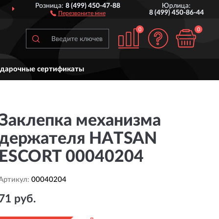
Розница:
8 (499) 450-47-88
Юрлица:
Й РОССИИ
ДО 7 ЛЕТ
ГАР
8 (499) 450-86-44
Перезвоните мне
0
0
дарочные сертификаты
Заклепка механизма
держателя HATSAN
ESCORT 00040204
Артикул:
00040204
71 руб.