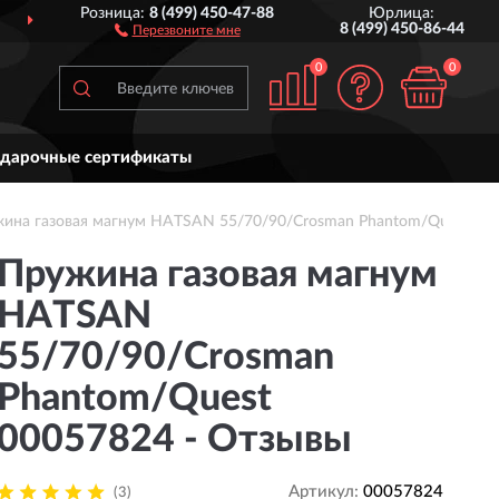
Розница:
8 (499) 450-47-88
Юрлица:
ДОСТАВИМ
ПО ВСЕЙ РОССИИ
8 (499) 450-86-44
Перезвоните мне
0
0
дарочные сертификаты
ина газовая магнум HATSAN 55/70/90/Crosman Phantom/Quest
Пружина газовая магнум
HATSAN
55/70/90/Crosman
Phantom/Quest
00057824 - Отзывы
Артикул:
00057824
(3)