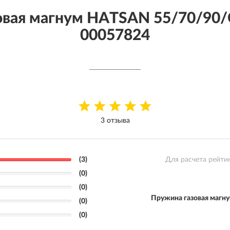
овая магнум HATSAN 55/70/90/
00057824
3 отзыва
(3)
Для расчета рейти
(0)
(0)
Пружина газовая магн
(0)
(0)