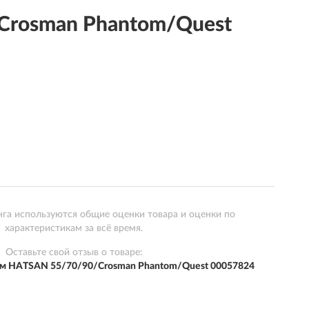
Crosman Phantom/Quest
нга используются общие оценки товара и оценки по
характеристикам за всё время.
Оставьте свой отзыв о товаре:
ум HATSAN 55/70/90/Crosman Phantom/Quest 00057824