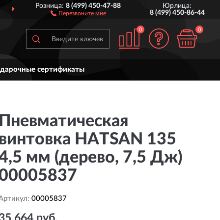
Розница:
8 (499) 450-47-88
Юрлица:
ДОСТАВИМ
ПО ВСЕЙ РОССИИ
8 (499) 450-86-44
Перезвоните мне
0
0
дарочные сертификаты
Пневматическая
винтовка HATSAN 135
4,5 мм (дерево, 7,5 Дж)
00005837
Артикул:
00005837
35 664 руб.