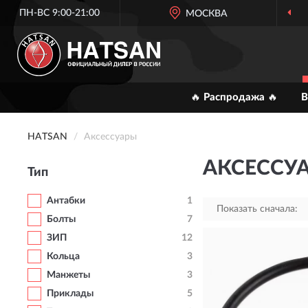
ПН-ВС 9:00-21:00
МОСКВА
ОФИЦ
🔥 Распродажа 🔥
В
HATSAN
Аксессуары
АКСЕССУ
Тип
Антабки
1
Показать сначала:
Болты
7
ЗИП
12
Кольца
3
Манжеты
3
Приклады
5