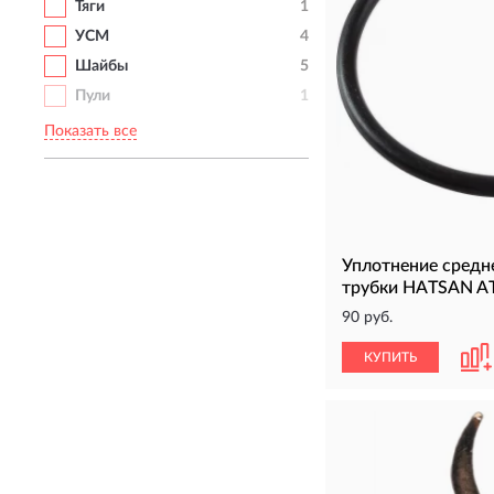
Тяги
1
УСМ
4
Шайбы
5
Пули
1
Показать все
Уплотнение средн
трубки HATSAN A
90 руб.
КУПИТЬ