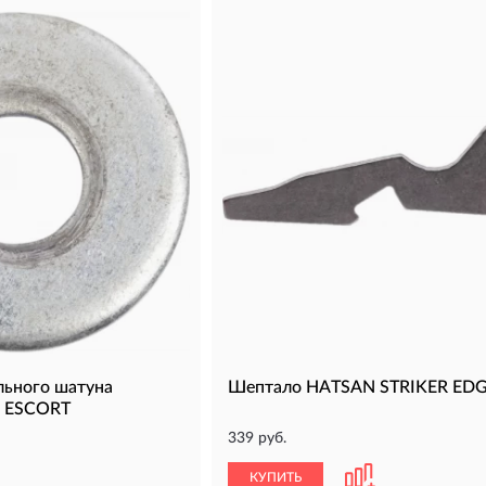
льного шатуна
Шептало HATSAN STRIKER ED
N ESCORT
339 руб.
КУПИТЬ